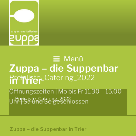
Zum
Inhalt
springen
Menü
Zuppa – die Suppenbar
Preisliste_Catering_2022
in Trier
Öffnungszeiten | Mo bis Fr 11.30 – 15.00
Preisliste_Catering_2022
Uhr | Sa und So geschlossen
Zuppa – die Suppenbar in Trier